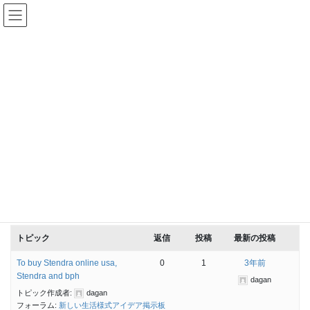
コ
ナ
新しい生活様式 アイデア掲示
ン
ビ
板
テ
ゲ
ン
ー
ツ
シ
トピック
へ
ョ
ス
ン
キ
に
ッ
移
HOME
トピック
プ
動
ホーム
›
フォーラム
›
トピック
15件のトピックを表示中 - 371,806 - 371,820件目 (全372,249件中)
←
1
2
3
…
24,787
24,788
24,789
…
24,815
24,816
24,817
→
トピック
返信
投稿
最新の投稿
To buy Stendra online usa,
0
1
3年前
Stendra and bph
dagan
トピック作成者:
dagan
フォーラム:
新しい生活様式アイデア掲示板