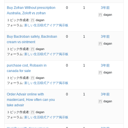
Buy Zofran Without prescription
0
1
3年前
Australia, Zoloft vs zofran
dagan
トピック作成者:
dagan
フォーラム:
新しい生活様式アイデア掲示板
Buy Bactroban safely, Bactroban
0
1
3年前
cream vs ointment
dagan
トピック作成者:
dagan
フォーラム:
新しい生活様式アイデア掲示板
purchase cod, Robaxin in
0
1
3年前
canada for sale
dagan
トピック作成者:
dagan
フォーラム:
新しい生活様式アイデア掲示板
Order Advair online with
0
1
3年前
mastercard, How often can you
dagan
take advair
トピック作成者:
dagan
フォーラム:
新しい生活様式アイデア掲示板