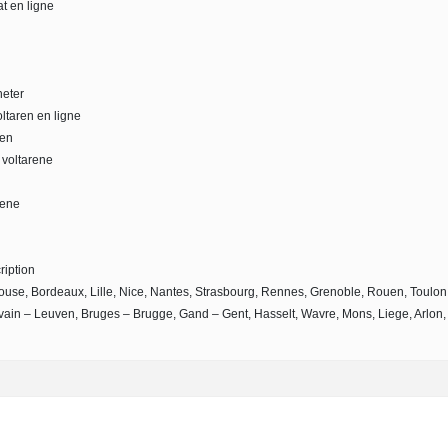
t en ligne
heter
oltaren en ligne
ren
 voltarene
rene
ription
louse, Bordeaux, Lille, Nice, Nantes, Strasbourg, Rennes, Grenoble, Rouen, Toulon,
ain – Leuven, Bruges – Brugge, Gand – Gent, Hasselt, Wavre, Mons, Liege, Arlon,