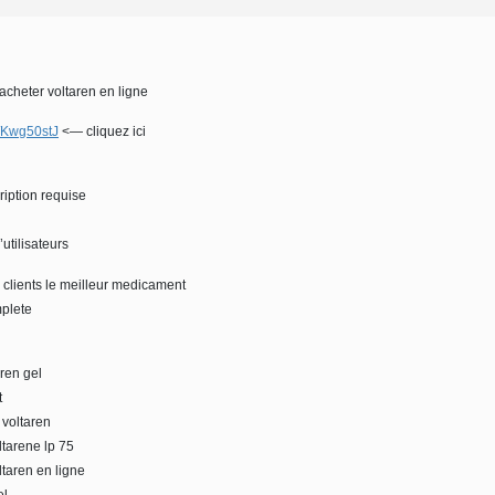
 acheter voltaren en ligne
ly/Kwg50stJ
<— cliquez ici
iption requise
utilisateurs
 clients le meilleur medicament
mplete
ren gel
t
 voltaren
ltarene lp 75
ltaren en ligne