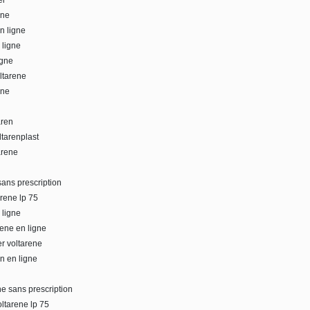
el
ene
n ligne
 ligne
igne
ltarene
ene
aren
ltarenplast
arene
sans prescription
rene lp 75
 ligne
rene en ligne
r voltarene
en en ligne
ne sans prescription
oltarene lp 75