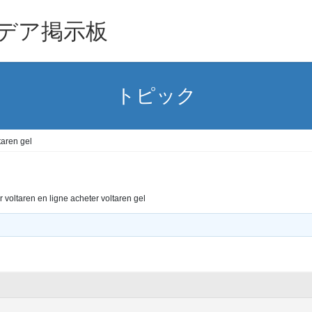
デア掲示板
トピック
taren gel
r voltaren en ligne acheter voltaren gel