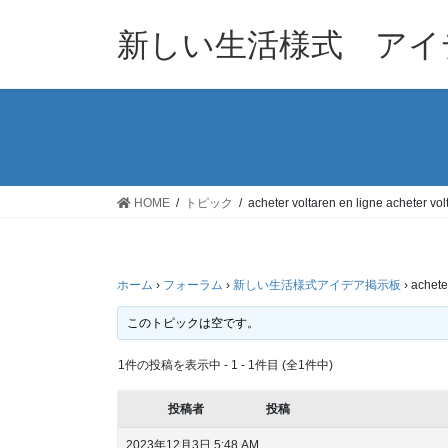
コ
ナ
ン
ビ
新しい生活様式 アイ
テ
ゲ
ン
ー
ツ
シ
へ
ョ
ス
ン
キ
に
ッ
移
HOME
トピック
acheter voltaren en ligne acheter vol
プ
動
ホーム
›
フォーラム
›
新しい生活様式アイデア掲示板
›
achete
このトピックは空です。
1件の投稿を表示中 - 1 - 1件目 (全1件中)
投稿者
投稿
2023年12月3日 5:48 AM