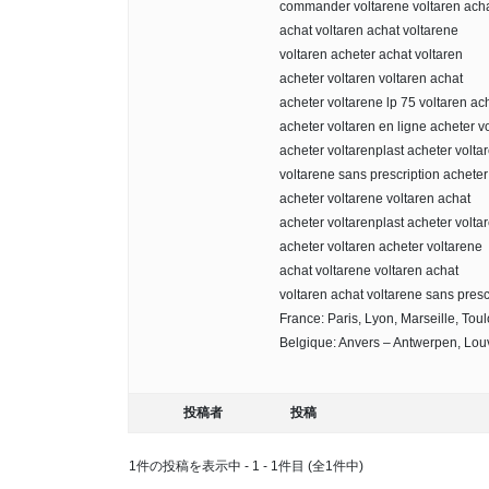
commander voltarene voltaren acha
achat voltaren achat voltarene
voltaren acheter achat voltaren
acheter voltaren voltaren achat
acheter voltarene lp 75 voltaren ac
acheter voltaren en ligne acheter v
acheter voltarenplast acheter volta
voltarene sans prescription acheter
acheter voltarene voltaren achat
acheter voltarenplast acheter volta
acheter voltaren acheter voltarene
achat voltarene voltaren achat
voltaren achat voltarene sans presc
France: Paris, Lyon, Marseille, Tou
Belgique: Anvers – Antwerpen, Louv
投稿者
投稿
1件の投稿を表示中 - 1 - 1件目 (全1件中)