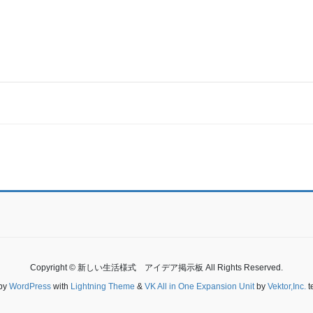
Copyright © 新しい生活様式 アイデア掲示板 All Rights Reserved.
by
WordPress
with
Lightning Theme
&
VK All in One Expansion Unit
by
Vektor,Inc.
t