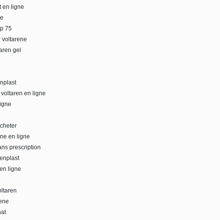
t en ligne
ne
lp 75
 voltarene
taren gel
enplast
 voltaren en ligne
ligne
acheter
ne en ligne
ans prescription
renplast
 en ligne
oltaren
rene
hat