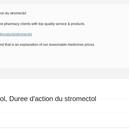
ion du stromectol
ne pharmacy clients with top quality service & products.
t/products/stromectol
nd that is an explanation of our reasonable medicines prices.
, Duree d’action du stromectol