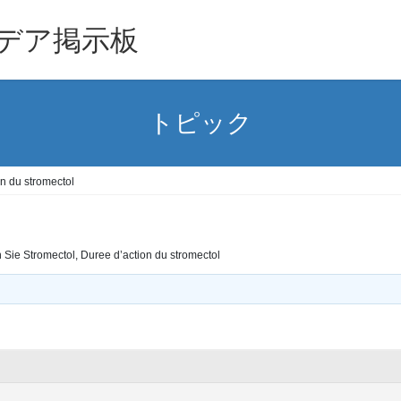
デア掲示板
トピック
n du stromectol
 Sie Stromectol, Duree d’action du stromectol