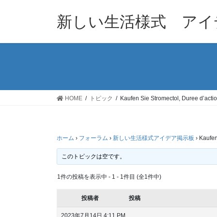
コ
ナ
ン
ビ
新しい生活様式 アイ
テ
ゲ
ン
ー
ツ
シ
へ
ョ
ス
ン
キ
に
ッ
移
HOME
トピック
Kaufen Sie Stromectol, Duree d’actio
プ
動
ホーム
›
フォーラム
›
新しい生活様式アイデア掲示板
›
Kaufen
このトピックは空です。
1件の投稿を表示中 - 1 - 1件目 (全1件中)
投稿者
投稿
2023年7月14日 4:11 PM