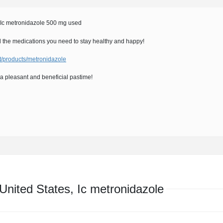
, Ic metronidazole 500 mg used
l the medications you need to stay healthy and happy!
et/products/metronidazole
a pleasant and beneficial pastime!
nited States, Ic metronidazole