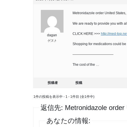
Metronidazole order United States
We are ready to provide you with al
CLICK HERE >>>
http://med-top.n
dagan
ゲスト
Shopping for medications could be 
————————————
The cost of the …
投稿者
投稿
1件の投稿を表示中 - 1 - 1件目 (全1件中)
返信先: Metronidazole order U
あなたの情報: