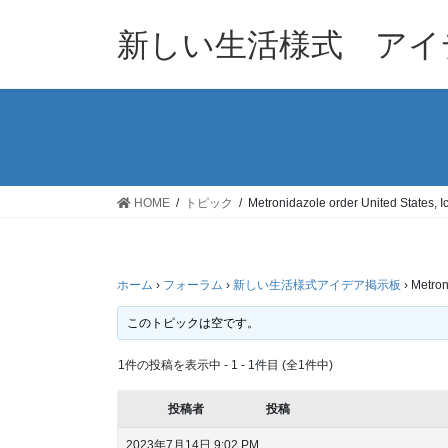
コ
ナ
ン
ビ
新しい生活様式 アイ
テ
ゲ
ン
ー
ツ
シ
へ
ョ
ス
ン
キ
に
ッ
移
HOME
トピック
Metronidazole order United States, I
プ
動
ホーム
›
フォーラム
›
新しい生活様式アイデア掲示板
›
Metron
このトピックは空です。
1件の投稿を表示中 - 1 - 1件目 (全1件中)
投稿者
投稿
2023年7月14日 9:02 PM