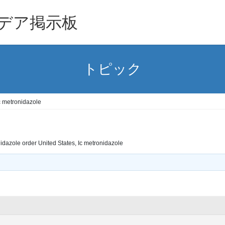
デア掲示板
トピック
c metronidazole
idazole order United States, Ic metronidazole